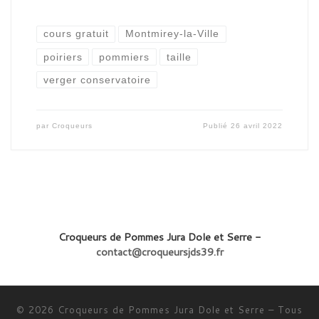
cours gratuit
Montmirey-la-Ville
poiriers
pommiers
taille
verger conservatoire
par
Croqueurs
Publié
26 avril 2022
Croqueurs de Pommes Jura Dole et Serre -
contact@croqueursjds39.fr
© 2026
Croqueurs de Pommes Jura Dole et Serre
–
Tous