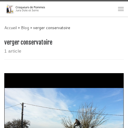
Skip to content
Me
Accueil
»
Blog
»
verger conservatoire
verger conservatoire
1 article