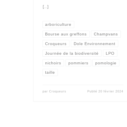
[…]
arboriculture
Bourse aux greffons
Champvans
Croqueurs
Dole Environnement
Journée de la biodiversité
LPO
nichoirs
pommiers
pomologie
taille
par
Croqueurs
Publié
20 février 2024